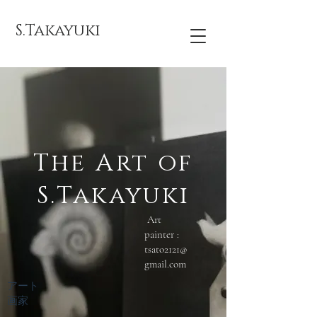
S.Takayuki
The Art of
S.Takayuki
Art
painter :
tsato2121@
gmail.com
アート
画家