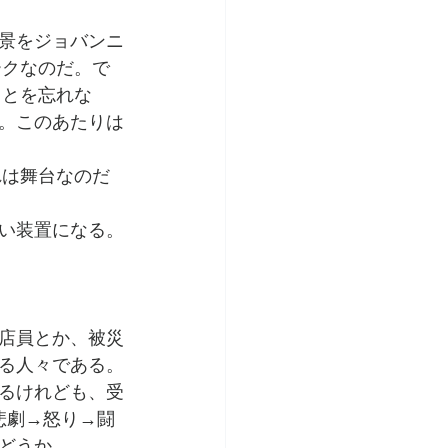
景をジョバンニ
ークなのだ。で
ことを忘れな
。このあたりは
れは舞台なのだ
い装置になる。
店員とか、被災
る人々である。
あるけれども、受
悲劇→怒り→闘
どうか。