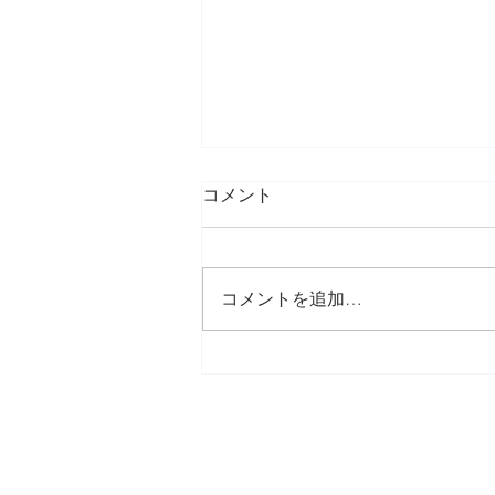
コメント
コメントを追加…
What a feeling of
helplessness.