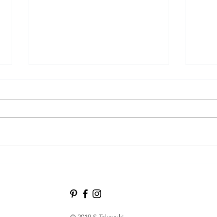
The
源氏物語を読む Reading
that
The Tale of Genji
Sha
© 2019 S.Takayuki