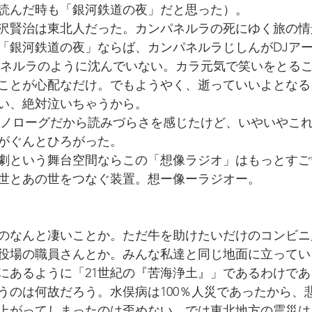
読んだ時も「銀河鉄道の夜」だと思った）。
沢賢治は東北人だった。カンパネルラの死にゆく旅の情
「銀河鉄道の夜」ならば、カンパネルラじしんがDJア
パネルラのように沈んでいない。カラ元気で笑いをとる
ことが心配なだけ。でもようやく、逝っていいよとなる
い、絶対泣いちゃうから。
モノローグだから読みづらさを感じたけど、いやいやこ
がぐんとひろがった。
劇という舞台空間ならこの「想像ラジオ」はもっとすご
世とあの世をつなぐ装置。想ー像ーラジオー。
のなんと凄いことか。ただ牛を助けたいだけのコンビニ
役場の職員さんとか。みんな私達と同じ地面に立ってい
にあるように「21世紀の『苦海浄土』」であるわけで
うのは何故だろう。水俣病は100％人災であったから、
上がってしまったのは歪めない。では東北地方の震災は