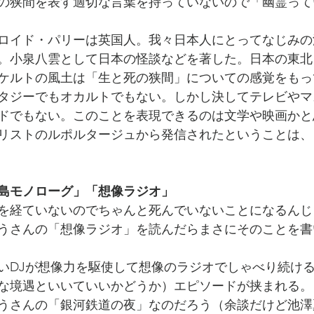
の狭間を表す適切な言葉を持っていないので「幽霊って
ロイド・パリーは英国人。我々日本人にとってなじみの
。小泉八雲として日本の怪談などを著した。日本の東北
ケルトの風土は「生と死の狭間」についての感覚をもっ
タジーでもオカルトでもない。しかし決してテレビやマ
ドでもない。このことを表現できるのは文学や映画かと
リストのルポルタージュから発信されたということは、
島モノローグ」「想像ラジオ」
を経ていないのでちゃんと死んでいないことになるんじ
うさんの「想像ラジオ」を読んだらまさにそのことを書
いDJが想像力を駆使して想像のラジオでしゃべり続け
な境遇といいていいかどうか）エピソードが挟まれる。
うさんの「銀河鉄道の夜」なのだろう（余談だけど池澤